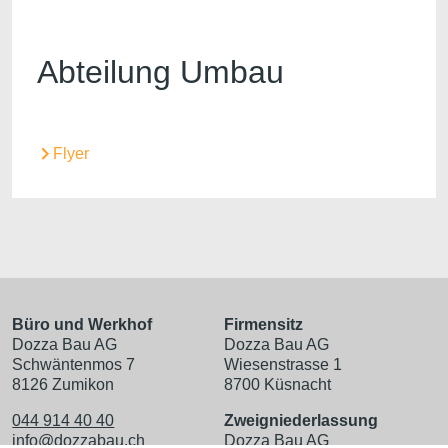
Abteilung Umbau
Flyer
Büro und Werkhof
Firmensitz
Dozza Bau AG
Dozza Bau AG
Schwäntenmos 7
Wiesenstrasse 1
8126 Zumikon
8700 Küsnacht
044 914 40 40
Zweigniederlassung
info@dozzabau.ch
Dozza Bau AG