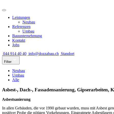
Leistungen
Neubau
Referenzen
Umbau
Bauunternehmung
Kontakt
Jobs
044 914 40 40
info@dozzabau.ch
Standort
Filter
Neubau
Umbau
Alle
Asbest-, Dach-, Fassadensanierung, Gipserarbeiten
Asbestsanierung
In allen Gebäuden, die vor 1990 gebaut wurden, muss mit Asbest ger
positiver Probe die nötigen Vorkehrungen. Eingeatmete Asbestfasern