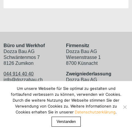
Büro und Werkhof
Firmensitz
Dozza Bau AG
Dozza Bau AG
Schwäntenmos 7
Wiesenstrasse 1
8126 Zumikon
8700 Küsnacht
044 914 40 40
Zweigniederlassung
info@dozzabau.ch
Dozza Bau AG
Dreikönigstrasse 26
Um unsere Webseite für Sie optimal zu gestalten und
Google Maps
8002 Zürich
fortlaufend verbessern zu können, verwenden wir Cookies.
Durch die weitere Nutzung der Webseite stimmen Sie der
Impressum
Verwendung von Cookies zu. Weitere Informationen zu
Datenschutzerklärung
Cookies erhalten Sie in unserer
Datenschutzerklärung
.
Facebook
/
Instagram
Verstanden