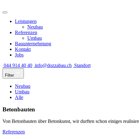
Leistungen
Neubau
Referenzen
Umbau
Bauunternehmung
Kontakt
Jobs
044 914 40 40
info@dozzabau.ch
Standort
Filter
Neubau
Umbau
Alle
Betonbauten
Von Betonbauten über Betonkunst, wir durften schon einiges realisier
Referenzen