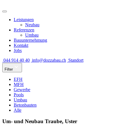
Leistungen
Neubau
Referenzen
Umbau
Bauunternehmung
Kontakt
Jobs
044 914 40 40
info@dozzabau.ch
Standort
Filter
EFH
MFH
Gewerbe
Pools
Umbau
Betonbauten
Alle
Um- und Neubau Traube, Uster